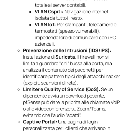
totale ai server contabili.
VLAN Ospiti:
Navigazione internet
isolata da tutto il resto.
VLAN IoT:
Per stampanti, telecamere e
termostati (spesso vulnerabili),
impedendo loro di comunicare con i PC
aziendali.
Prevenzione delle Intrusioni (IDS/IPS):
Installazione di
Suricata
. Il firewall non si
limita a guardare “chi” bussa alla porta, ma
analizza il contenuto dei pacchetti per
identificare pattern tipici degli attacchi hacker
(exploit, scansioni di rete).
Limiter e Quality of Service (QoS):
Se un
dipendente avvia un download pesante,
pfSense può dare la priorità alle chiamate VoIP
o alle videoconferenze su Zoom/Teams,
evitando che l’audio “scatti”.
Captive Portal:
Una pagina di login
personalizzata per i clienti che arrivano in