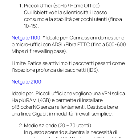
Piccoli Uffici (SoHo / Home Office)
Qui l’obiettivo è la silenziosità, il basso
consumo e la stabilità per pochi utenti (fino a
10-15).
Netgate 1100
: * Ideale per: Connessioni domestiche
o micro-uffici con ADSL/Fibra FTTC (fino a 500-600
Mbps di firewalling base).
Limite: Fatica se attivi molti pacchetti pesanti come
l’ispezione profonda dei pacchetti (IDS).
Netgate 2100
:
Ideale per: Piccoli uffici che vogliono una VPN solida.
Ha più RAM (4GB) e permette di installare
pfBlockerNG senza rallentamenti. Gestisce bene
una linea Gigabit in modalità firewall semplice.
Medie Aziende (20 – 70 utenti)
In questo scenario subentra la necessità di