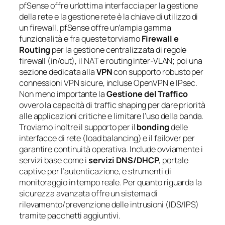
pfSense offre un’ottima interfaccia per la gestione
della rete e la gestione rete è la chiave di utilizzo di
un firewall. pfSense offre un’ampia gamma
funzionalità e fra queste torviamo
Firewall e
Routing
per la gestione centralizzata di regole
firewall (in/out), il NAT e routing inter-VLAN; poi una
sezione dedicata alla
VPN
con supporto robusto per
connessioni VPN sicure, incluse OpenVPN e IPsec.
Non meno importante la
Gestione del Traffico
ovvero la capacità di
traffic shaping
per dare priorità
alle applicazioni critiche e limitare l’uso della banda.
Troviamo inoltre il supporto per il
bonding
delle
interfacce di rete (load balancing) e il failover per
garantire continuità operativa. Include ovviamente i
servizi base come i
servizi DNS/DHCP
,
portale
captive
per l’autenticazione, e strumenti di
monitoraggio in tempo reale. Per quanto riguarda la
sicurezza avanzata offre un sistema di
rilevamento/prevenzione delle intrusioni (IDS/IPS)
tramite pacchetti aggiuntivi.