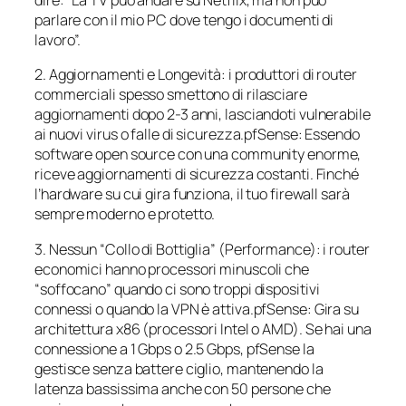
dire: “La TV può andare su Netflix, ma non può
parlare con il mio PC dove tengo i documenti di
lavoro”.
2. Aggiornamenti e Longevità: i produttori di router
commerciali spesso smettono di rilasciare
aggiornamenti dopo 2-3 anni, lasciandoti vulnerabile
ai nuovi virus o falle di sicurezza.pfSense: Essendo
software open source con una community enorme,
riceve aggiornamenti di sicurezza costanti. Finché
l’hardware su cui gira funziona, il tuo firewall sarà
sempre moderno e protetto.
3. Nessun “Collo di Bottiglia” (Performance): i router
economici hanno processori minuscoli che
“soffocano” quando ci sono troppi dispositivi
connessi o quando la VPN è attiva.pfSense: Gira su
architettura x86 (processori Intel o AMD). Se hai una
connessione a 1 Gbps o 2.5 Gbps, pfSense la
gestisce senza battere ciglio, mantenendo la
latenza bassissima anche con 50 persone che