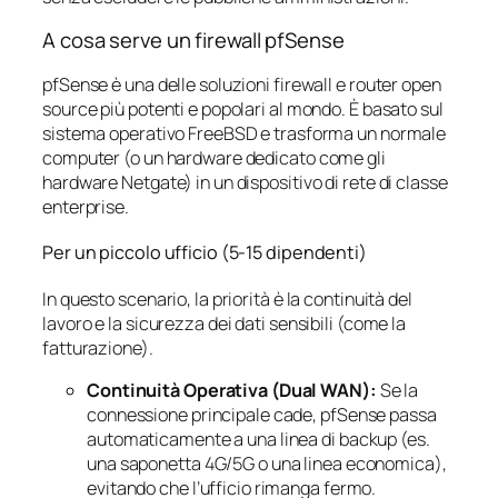
A cosa serve un firewall pfSense
pfSense è una delle soluzioni firewall e router open
source più potenti e popolari al mondo. È basato sul
sistema operativo FreeBSD e trasforma un normale
computer (o un hardware dedicato come gli
hardware Netgate) in un dispositivo di rete di classe
enterprise.
Per un piccolo ufficio (5-15 dipendenti)
In questo scenario, la priorità è la continuità del
lavoro e la sicurezza dei dati sensibili (come la
fatturazione).
Continuità Operativa (Dual WAN):
Se la
connessione principale cade, pfSense passa
automaticamente a una linea di backup (es.
una saponetta 4G/5G o una linea economica),
evitando che l’ufficio rimanga fermo.