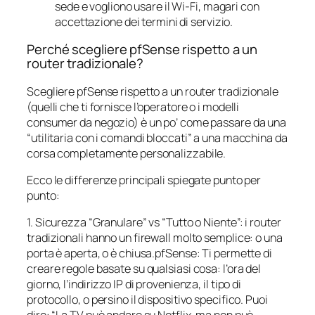
sede e vogliono usare il Wi-Fi, magari con
accettazione dei termini di servizio.
Perché scegliere pfSense rispetto a un
router tradizionale?
Scegliere pfSense rispetto a un router tradizionale
(quelli che ti fornisce l’operatore o i modelli
consumer da negozio) è un po’ come passare da una
“utilitaria con i comandi bloccati” a una macchina da
corsa completamente personalizzabile.
Ecco le differenze principali spiegate punto per
punto:
1. Sicurezza “Granulare” vs “Tutto o Niente”: i router
tradizionali hanno un firewall molto semplice: o una
porta è aperta, o è chiusa.pfSense: Ti permette di
creare regole basate su qualsiasi cosa: l’ora del
giorno, l’indirizzo IP di provenienza, il tipo di
protocollo, o persino il dispositivo specifico. Puoi