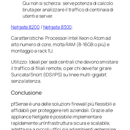
Qui non si scherza: serve potenza di calcolo
bruta per analizzare il traffico di centinaia di
utenti e server.
Netgate 8200
/
Netgate 8300
:
Caratteristiche: Processori Intel Xeon o Atom ad
alto numero di core, molta RAM (8-16GB o più) e
montaggio a rack 1U.
Utilizzo: Ideali per sedi centrali che devono smistare
il traffico di filiali remote, o per chi deve far girare
Suricata/Snort (IDS/IPS) su linee multi-gigabit
senza latenza.
Conclusione
pfSense è una delle soluzioni firewall più flessibili e
affidabili per proteggere reti aziendali. Grazie alle
appliance Netgate è possibile implementare
rapidamente un’infrastruttura sicura e scalabile,
adatta sia a piccoli uffici sia ad ambienti enterprise.