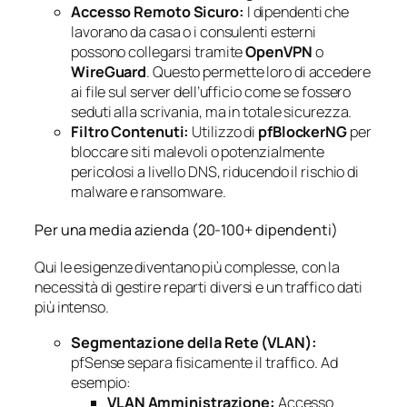
Accesso Remoto Sicuro:
I dipendenti che
lavorano da casa o i consulenti esterni
possono collegarsi tramite
OpenVPN
o
WireGuard
. Questo permette loro di accedere
ai file sul server dell’ufficio come se fossero
seduti alla scrivania, ma in totale sicurezza.
Filtro Contenuti:
Utilizzo di
pfBlockerNG
per
bloccare siti malevoli o potenzialmente
pericolosi a livello DNS, riducendo il rischio di
malware e ransomware.
Per una media azienda (20-100+ dipendenti)
Qui le esigenze diventano più complesse, con la
necessità di gestire reparti diversi e un traffico dati
più intenso.
Segmentazione della Rete (VLAN):
pfSense separa fisicamente il traffico. Ad
esempio:
VLAN Amministrazione:
Accesso