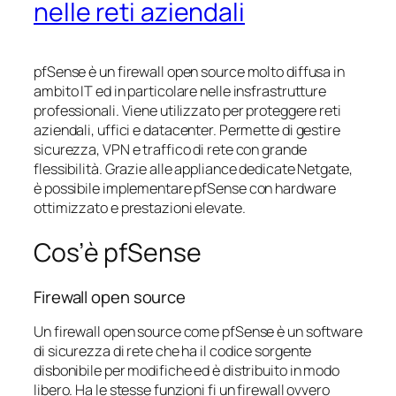
nelle reti aziendali
pfSense è un firewall open source molto diffusa in
ambito IT ed in particolare nelle insfrastrutture
professionali. Viene utilizzato per proteggere reti
aziendali, uffici e datacenter. Permette di gestire
sicurezza, VPN e traffico di rete con grande
flessibilità. Grazie alle appliance dedicate Netgate,
è possibile implementare pfSense con hardware
ottimizzato e prestazioni elevate.
Cos’è pfSense
Firewall open source
Un firewall open source come pfSense è un software
di sicurezza di rete che ha il codice sorgente
disbonibile per modifiche ed è distribuito in modo
libero. Ha le stesse funzioni fi un firewall ovvero