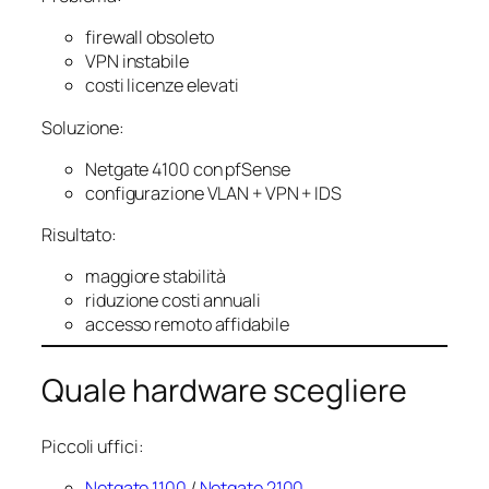
firewall obsoleto
VPN instabile
costi licenze elevati
Soluzione:
Netgate 4100 con pfSense
configurazione VLAN + VPN + IDS
Risultato:
maggiore stabilità
riduzione costi annuali
accesso remoto affidabile
Quale hardware scegliere
Piccoli uffici:
Netgate 1100
/
Netgate 2100