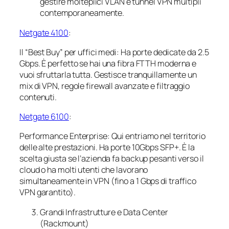
gestire molteplici VLAN e tunnel VPN multipli
contemporaneamente.
Netgate 4100
:
Il “Best Buy” per uffici medi: Ha porte dedicate da 2.5
Gbps. È perfetto se hai una fibra FTTH moderna e
vuoi sfruttarla tutta. Gestisce tranquillamente un
mix di VPN, regole firewall avanzate e filtraggio
contenuti.
Netgate 6100
:
Performance Enterprise: Qui entriamo nel territorio
delle alte prestazioni. Ha porte 10Gbps SFP+. È la
scelta giusta se l’azienda fa backup pesanti verso il
cloud o ha molti utenti che lavorano
simultaneamente in VPN (fino a 1 Gbps di traffico
VPN garantito).
Grandi Infrastrutture e Data Center
(Rackmount)